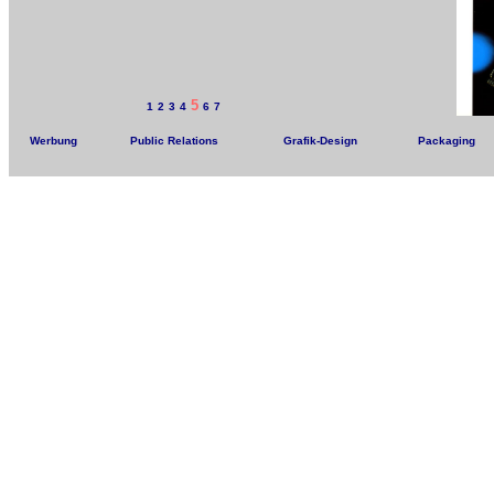
5
1
2
3
4
6
7
Werbung
Public Relations
Grafik-Design
Packaging