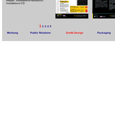
Mappe, Installations-Handbuch,
Installations-CD
1
2
3
4
5
Werbung
Public Relations
Grafik-Design
Packaging