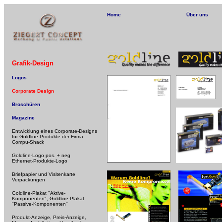
Home
Über uns
Grafik-Design
Logos
Corporate Design
Broschüren
Magazine
Entwicklung eines Corporate-Designs
für Goldline-Produkte der Firma
Compu-Shack
Goldline-Logo pos. + neg
Ethernet-Produkte-Logo
Briefpapier und Visitenkarte
Verpackungen
Goldline-Plakat "Aktive-
Komponenten", Goldline-Plakat
"Passive-Komponenten"
Produkt-Anzeige, Preis-Anzeige,